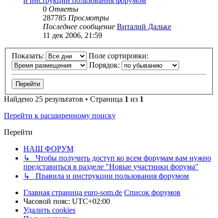
и инструкции пользования форумом
0
Ответы
287785
Просмотры
Последнее сообщение
Виталий Дальке
11 дек 2006, 21:59
Показать:
Поле сортировки:
Порядок:
Найдено 25 результатов • Страница
1
из
1
Перейти к расширенному поиску
Перейти
НАШ ФОРУМ
↳ Чтобы получить доступ ко всем форумам вам нужно
представиться в разделе "Новые участники форума"
↳ Правила и инструкции пользования форумом
Главная страница euro-som.de
Список форумов
Часовой пояс:
UTC+02:00
Удалить cookies