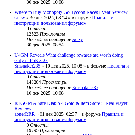
30 дек 2025, 10:08
Where to Buy Monopoly Go Tycoon Races Event Service?
salisy
» 30 дек 2025, 08:54 » в форуме
Правила и
инструкции пользования форумом
0
Ответы
12523
Просмотры
Последнее сообщение
salisy
30 дек 2025, 08:54
U4GM Reveals What challenge rewards are worth doing
early in PoE 3.27
Smsnaker235
» 10 дек 2025, 10:08 » в форуме
Правила и
инструкции пользования форумом
0
Ответы
148284
Просмотры
Последнее сообщение
Smsnaker235
10 дек 2025, 10:08
Is IGGM A Safe Diablo 4 Gold & Item Store? | Real Player
Reviews
abnerRRR
» 01 дек 2025, 02:37 » в форуме
Правила и
инструкции пользования форумом
0
Ответы
19795
Просмотры