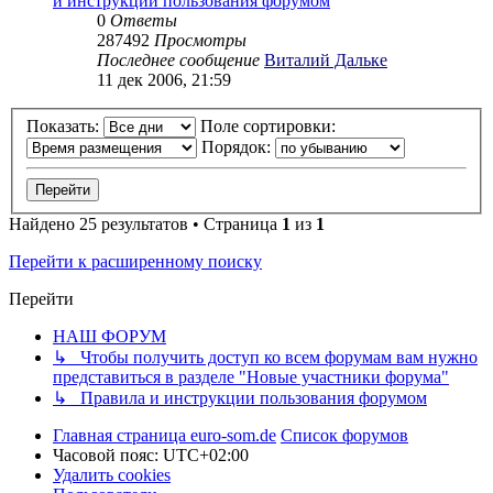
и инструкции пользования форумом
0
Ответы
287492
Просмотры
Последнее сообщение
Виталий Дальке
11 дек 2006, 21:59
Показать:
Поле сортировки:
Порядок:
Найдено 25 результатов • Страница
1
из
1
Перейти к расширенному поиску
Перейти
НАШ ФОРУМ
↳ Чтобы получить доступ ко всем форумам вам нужно
представиться в разделе "Новые участники форума"
↳ Правила и инструкции пользования форумом
Главная страница euro-som.de
Список форумов
Часовой пояс:
UTC+02:00
Удалить cookies