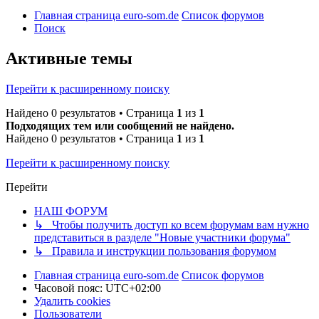
Главная страница euro-som.de
Список форумов
Поиск
Активные темы
Перейти к расширенному поиску
Найдено 0 результатов • Страница
1
из
1
Подходящих тем или сообщений не найдено.
Найдено 0 результатов • Страница
1
из
1
Перейти к расширенному поиску
Перейти
НАШ ФОРУМ
↳ Чтобы получить доступ ко всем форумам вам нужно
представиться в разделе "Новые участники форума"
↳ Правила и инструкции пользования форумом
Главная страница euro-som.de
Список форумов
Часовой пояс:
UTC+02:00
Удалить cookies
Пользователи