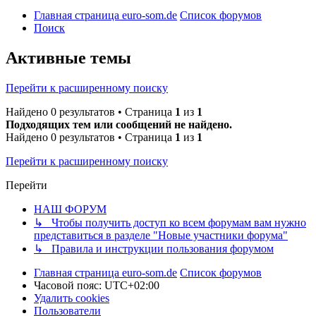
Главная страница euro-som.de
Список форумов
Поиск
Активные темы
Перейти к расширенному поиску
Найдено 0 результатов • Страница
1
из
1
Подходящих тем или сообщений не найдено.
Найдено 0 результатов • Страница
1
из
1
Перейти к расширенному поиску
Перейти
НАШ ФОРУМ
↳ Чтобы получить доступ ко всем форумам вам нужно
представиться в разделе "Новые участники форума"
↳ Правила и инструкции пользования форумом
Главная страница euro-som.de
Список форумов
Часовой пояс:
UTC+02:00
Удалить cookies
Пользователи