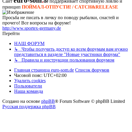
euro-som
.
Сайт
de
поддерживает спортивную ловлю и
принцип
ПОЙМАЛ-ОТПУСТИ! / CATCH&RELEASE
Просьба не писать в личку по поводу рыбалки, снастей и
прочего! Все вопросы на форуме!
http://www.sportex-germany.de
Перейти
НАШ ФОРУМ
↳ Чтобы получить доступ ко всем форумам вам нужно
представиться в разделе "Новые участники форума"
↳ Правила и инструкции пользования форумом
Главная страница euro-som.de
Список форумов
Часовой пояс:
UTC+02:00
Удалить cookies
Пользователи
Наша команда
Создано на основе
phpBB
® Forum Software © phpBB Limited
Русская поддержка phpBB