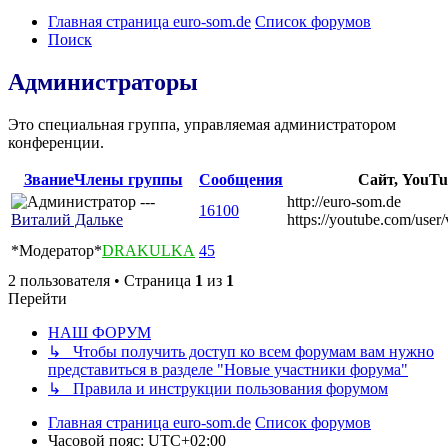
Главная страница euro-som.de
Список форумов
Поиск
Администраторы
Это специальная группа, управляемая администратором
конференции.
Звание
Члены группы
Сообщения
Сайт, YouTu
http://euro-som.de
16100
Виталий Дальке
https://youtube.com/user
*Модератор*
DRAKULKA
45
2 пользователя • Страница
1
из
1
Перейти
НАШ ФОРУМ
↳ Чтобы получить доступ ко всем форумам вам нужно
представиться в разделе "Новые участники форума"
↳ Правила и инструкции пользования форумом
Главная страница euro-som.de
Список форумов
Часовой пояс:
UTC+02:00